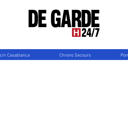
cin Casablanca
Chrono Secours
Pom