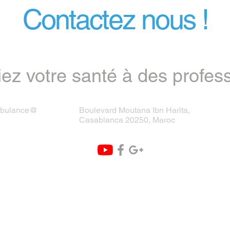
Contactez nous !
iez votre santé à des profes
mbulance@
Boulevard Moutana Ibn Harita,
Casablanca 20250, Maroc