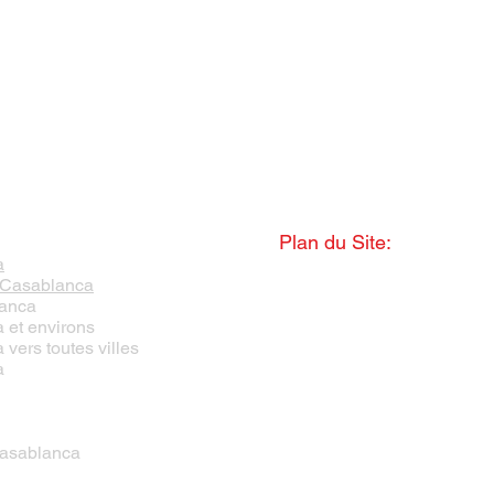
Plan du Site:
a
 Casablanca
Ambulance Casablanca
lanca
Urgences
et environs
Urgences Bouskoura
ers toutes villes
Urgences Dar Bouazza
a
Urgences El jadida
Urgences Agadir
Urgences Marrakech
Urgences Rabat
Casablanca
Urgences Mohammédia
Urgences Tanger